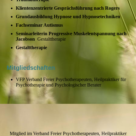
Klientenzentrierte Gesprächsführung nach Rogers
Grundausbildung Hypnose und Hypnosetechniken
Fachseminar Autismus
Seminarleiterin Progressive Muskelentspannung nach
Jacobson
Gestalttherapie
Gestalttherapie
Mitgliedschaften
VFP Verband Freier Psychotherapeuten, Heilpraktiker für
Psychotherapie und Psychologischer Berater
Mitglied im Verband Freier Psychotherapeuten, Heilpraktiker