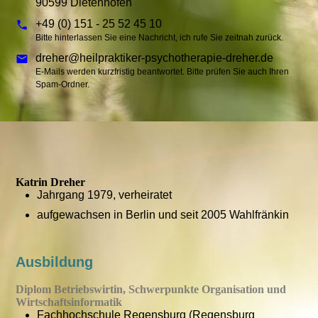
90599 Dietenhofen
+49 (0) 151 - 25 52 45 10
Bitte hinterlassen Sie eine Nachricht, ich rufe Sie zeitnah zurück.
dreher@heilpraktiker-psychotherapie-dreher.de
E-Mails werden kurzfristig beantwortet. Bitte prüfen Sie auch Ihren
Spam-Ordner.
Katrin Dreher
Jahrgang 1979, verheiratet
aufgewachsen in Berlin und seit 2005 Wahlfränkin
Ausbildung
Diplom Betriebswirtin, Schwerpunkte Organisation und
Wirtschaftsinformatik
Fachhochschule Regensburg (Regensburg