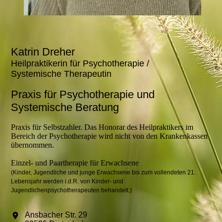
Katrin Dreher
Heilpraktikerin für Psychotherapie /
Systemische Therapeutin
Praxis für Psychotherapie und
Systemische Beratung
Praxis für Selbstzahler. Das Honorar des Heilpraktikers im
Bereich der Psychotherapie wird nicht von den Krankenkassen
übernommen.
Einzel- und Paartherapie für Erwachsene
(Kinder, Jugendliche und junge Erwachsene bis zum vollendeten 21.
Lebensjahr werden i.d.R. von Kinder- und
Jugendlichenpsychotherapeuten behandelt.)
Ansbacher Str. 29