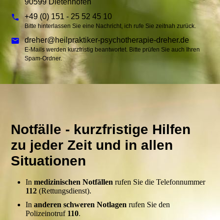
90599 Dietenhofen
+49 (0) 151 - 25 52 45 10
Bitte hinterlassen Sie eine Nachricht, ich rufe Sie zeitnah zurück.
dreher@heilpraktiker-psychotherapie-dreher.de
E-Mails werden kurzfristig beantwortet. Bitte prüfen Sie auch Ihren
Spam-Ordner.
Notfälle - kurzfristige Hilfen
zu jeder Zeit und in allen
Situationen
In
medizinischen Notfällen
rufen Sie die Telefonnummer
112
(Rettungsdienst).
In
anderen schweren Notlagen
rufen Sie den
Polizeinotruf
110
.