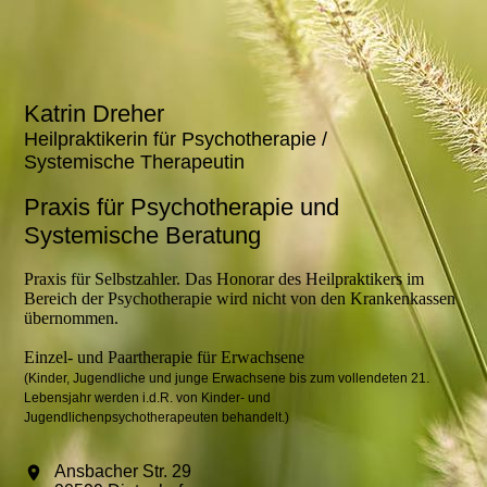
Katrin Dreher
Heilpraktikerin für Psychotherapie /
Systemische Therapeutin
Praxis für Psychotherapie und
Systemische Beratung
Praxis für Selbstzahler. Das Honorar des Heilpraktikers im
Bereich der Psychotherapie wird nicht von den Krankenkassen
übernommen.
Einzel- und Paartherapie für Erwachsene
(Kinder, Jugendliche und junge Erwachsene bis zum vollendeten 21.
Lebensjahr werden i.d.R. von Kinder- und
Jugendlichenpsychotherapeuten behandelt.)
Ansbacher Str. 29