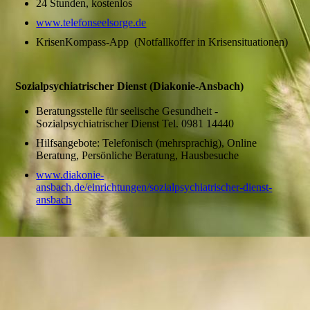
24 Stunden, kostenlos
www.telefonseelsorge.de
KrisenKompass-App (Notfallkoffer in Krisensituationen)
Sozialpsychiatrischer Dienst (Diakonie-Ansbach)
Beratungsstelle für seelische Gesundheit -
Sozialpsychiatrischer Dienst Tel. 0981 14440
Hilfsangebote: Telefonisch (mehrsprachig), Online
Beratung, Persönliche Beratung, Hausbesuche
www.diakonie-
ansbach.de/einrichtungen/sozialpsychiatrischer-dienst-
ansbach