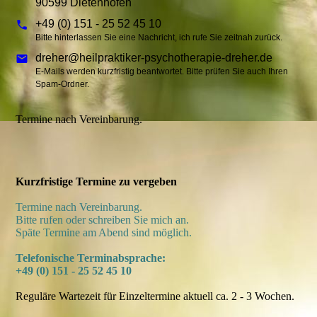
90599 Dietenhofen
+49 (0) 151 - 25 52 45 10
Bitte hinterlassen Sie eine Nachricht, ich rufe Sie zeitnah zurück.
dreher@heilpraktiker-psychotherapie-dreher.de
E-Mails werden kurzfristig beantwortet. Bitte prüfen Sie auch Ihren
Spam-Ordner.
Termine nach Vereinbarung.
Kurzfristige Termine zu vergeben
Termine nach Vereinbarung.
Bitte rufen oder schreiben Sie mich an.
Späte Termine am Abend sind möglich.
Telefonische Terminabsprache:
+49 (0) 151 - 25 52 45 10
Reguläre Wartezeit für Einzeltermine aktuell ca. 2 - 3 Wochen.