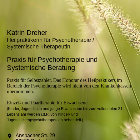
Katrin Dreher
Heilpraktikerin für Psychotherapie /
Systemische Therapeutin
Praxis für Psychotherapie und
Systemische Beratung
Praxis für Selbstzahler. Das Honorar des Heilpraktikers im
Bereich der Psychotherapie wird nicht von den Krankenkassen
übernommen.
Einzel- und Paartherapie für Erwachsene
(Kinder, Jugendliche und junge Erwachsene bis zum vollendeten 21.
Lebensjahr werden i.d.R. von Kinder- und
Jugendlichenpsychotherapeuten behandelt.)
Ansbacher Str. 29